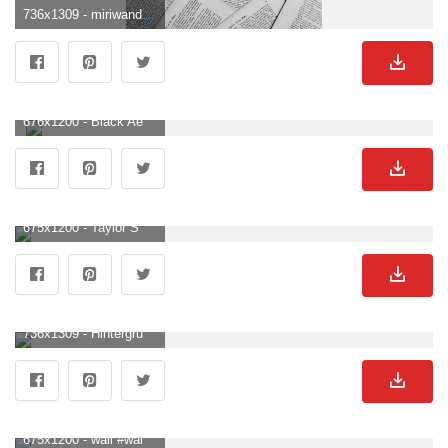
736x1309 - miriwanderlost. Blumen Schwarz Weiß Bild.
676x1200 - Black Aesthetic. Blumen Schwarz Weiß Hintergrundbild für Handy.
675x1200 - Taylor Smedsrud on iOS14. White wallpaper for iphone, Black aesthetic wallpaper, Black and white aesthetic. Blumen Schwarz Weiß Bild.
736x1309 - Hintergrund #tumblrwallpaper hipster #tumblr #wallpaper #iphone #hd #hintergrund #wallpaper #hintergrundbilder - #hd #Hi. Baskı, 3D boyama, Arkaplan tasarımları. Blumen Schwarz Weiß Hintergrundbild.
675x1200 - wall #wallpaper #love #heart #minimalist #aesthetic #rose. Pretty wallpaper tumblr, February wallpaper, Dark phone wallpaper. Blumen Schwarz Weiß Hintergrund für Mobilgerät.