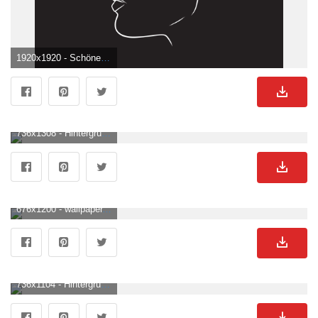
1920x1920 - Schöne Frau Gesicht Mit Blumen Schwarz Weiß Darstellung Auf Schwarzem Hintergrund 6026088 Vektor Kunst Bei Vecteezy. Blumen Schwarz Weiß Hintergrundbild für Handy.
736x1308 - Hintergrund #tumblrwallpaper hipster #tumblr #wallpaper #iphone #hd #hintergrund #w. Black aesthetic wallpaper, Black background wallpaper, Cute black wallpaper. Blumen Schwarz Weiß Hintergrundbild.
676x1200 - wallpaper. Kelebekler, Vintage posterler, Soyut fotoğrafçılık. Blumen Schwarz Weiß Bild.
736x1104 - Hintergrund #tumblrwallpaper hipster #tumblr #wallpaper #iphone #hd #hintergrund #wallp. Black aesthetic wallpaper, Black phone wallpaper, Dark wallpaper iphone. Blumen Schwarz Weiß Hintergrund .