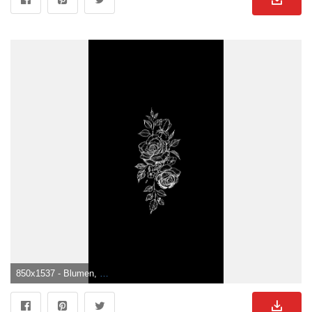
850x1537 - Blumen, ästhetische Schwarzweiss Blume HD Handy Hintergrundbild. Blumen Schwarz Weiß Bild.