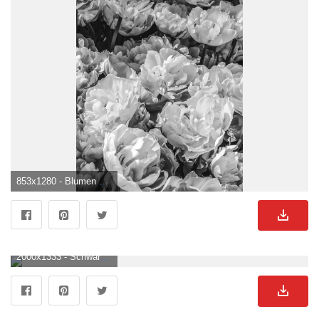
853x1280 - Blumen Schwarz Und Weiß Foto auf Pixabay. Blumen Schwarz Weiß Hintergrund .
2000x1333 - Schwarzer Hintergrund 4k Bilder Download auf Freepik. Blumen Schwarz Weiß Hintergrundbild.