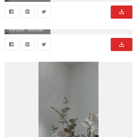
720x1280 - Discover and share the most beautiful image from around the world. Aesthetic roses, Black aesthetic wallpaper, Black roses wallpaper. Blumen Schwarz Weiß Bild.