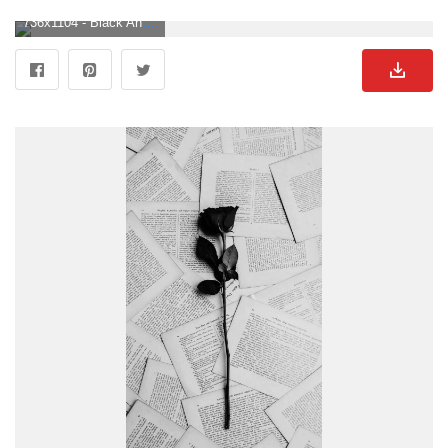
736x1104 - Black And White Photography (Schwarz Weiß Fotografie) © Tim Münnig. Fotografie Blumen, Weiße Fotografie, Schwarzweiß Fotografie. Blumen Schwarz Weiß Hintergrund .