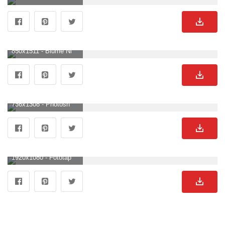
850x1511 - Blume Niedliche Einfache Minimalistische [900x1600] Für Ihr Handy Und Tablet, Schwarze ästhetische Blumen HD Handy Hintergrundbild. Blumen Schwarz Weiß Hintergrundbild für Handy.
736x1308 - PhotoshopWallpaper. Black and gold aesthetic, Gold aesthetic, Black aesthetic wallpaper. Blumen Schwarz Weiß Bild.
1920x1080 - Fototapete Blumen in Schwarz und Weiß. Blumen Schwarz Weiß HintergrundbildHD 1080p .