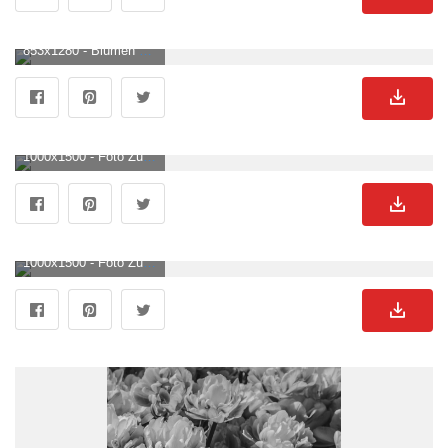
853x1280 - Blumen Pflanze Schwarz Und Weiß Foto auf Pixabay. Blumen Schwarz Weiß Hintergrundbild.
1000x1500 - Foto Zum Thema Ein Schwarz Weiß Foto Von Einigen Blumen. Blumen Schwarz Weiß Hintergrundbild.
1000x1500 - Foto Zum Thema Ein Schwarz Weiß Foto Von Einigen Blumen. Blumen Schwarz Weiß Hintergrundbild für Handy.