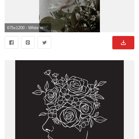
675x1200 - White roses. Blumen Schwarz Weiß Hintergrundbild für Handy.