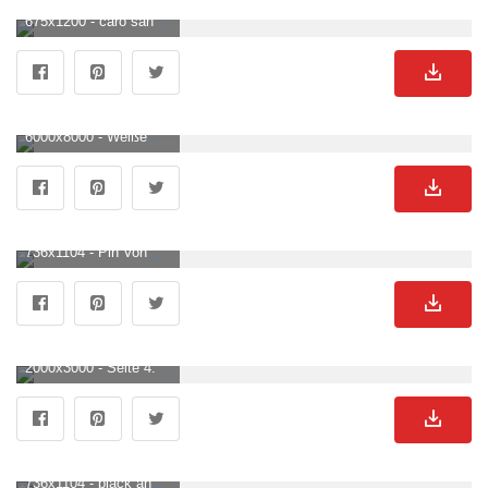
675x1200 - caro santoni on collage. Black and white photo wall, Black and white picture wall, Picture collage wall. Blumen Schwarz Weiß Bild.
6000x8000 - Weiße Und Schwarze Blumenillustration · Kostenloses Stock Foto. Blumen Schwarz Weiß Hintergrundbild für Handy.
736x1104 - Pin Von Joann Gyamfu Auf Zimmer2. Schwarzweiss Hintergrund, Hintergrund Weiß, Weißer Hintergrund. Blumen Schwarz Weiß Hintergrundbild für Handy.
2000x3000 - Seite 4. Blume Dunkel Bilder Download auf Freepik. Blumen Schwarz Weiß Hintergrundbild.
736x1104 - black and white tumblr photography. Black aesthetic wallpaper, Black and white picture wall, Black and white aesthetic. Blumen Schwarz Weiß Hintergrundbild für Handy.