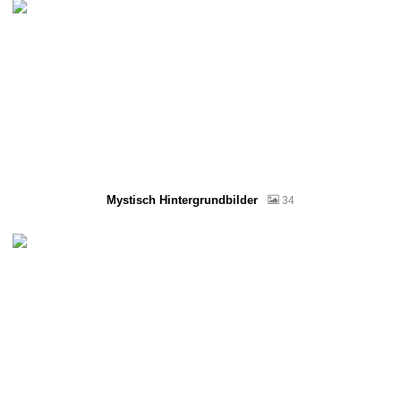
Mystisch Hintergrundbilder
34