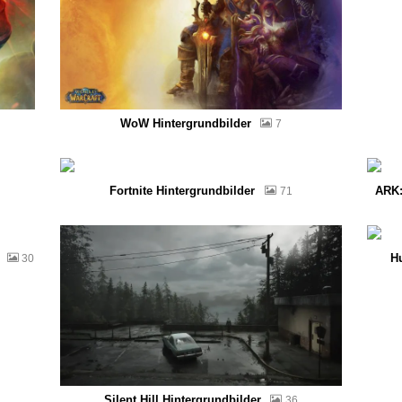
WoW Hintergrundbilder
7
Fortnite Hintergrundbilder
ARK:
71
H
30
Silent Hill Hintergrundbilder
36