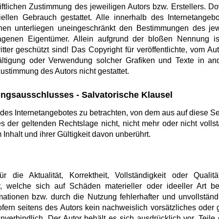
iftlichen Zustimmung des jeweiligen Autors bzw. Erstellers. D
iellen Gebrauch gestattet. Alle innerhalb des Internetangeb
en unterliegen uneingeschränkt den Bestimmungen des jew
tragenen Eigentümer. Allein aufgrund der bloßen Nennung is
er geschützt sind! Das Copyright für veröffentlichte, vom Autor
fältigung oder Verwendung solcher Grafiken und Texte in an
ustimmung des Autors nicht gestattet.
ngsausschlusses - Salvatorische Klausel
l des Internetangebotes zu betrachten, von dem aus auf diese Se
 der geltenden Rechtslage nicht, nicht mehr oder nicht vollst
Inhalt und ihrer Gültigkeit davon unberührt.
die Aktualität, Korrektheit, Vollständigkeit oder Qualität
 welche sich auf Schäden materieller oder ideeller Art b
ationen bzw. durch die Nutzung fehlerhafter und unvollständ
fern seitens des Autors kein nachweislich vorsätzliches oder g
nverbindlich. Der Autor behält es sich ausdrücklich vor, Tei