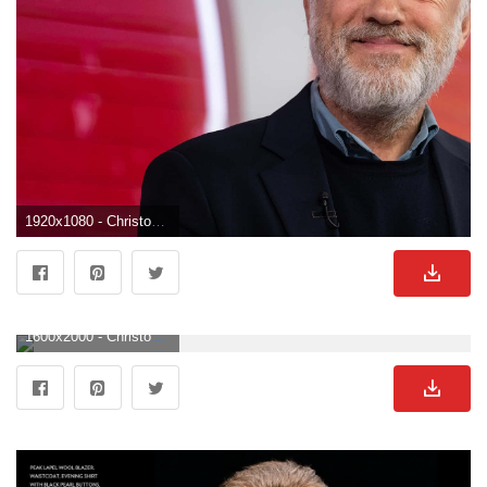
1920x1080 - Christoph Waltz Wallpaper. Christoph Waltz Hintergrundbild für ComputerHD 1080p .
1600x2000 - Christoph Waltz Wallpaper. Christoph Waltz Bild.