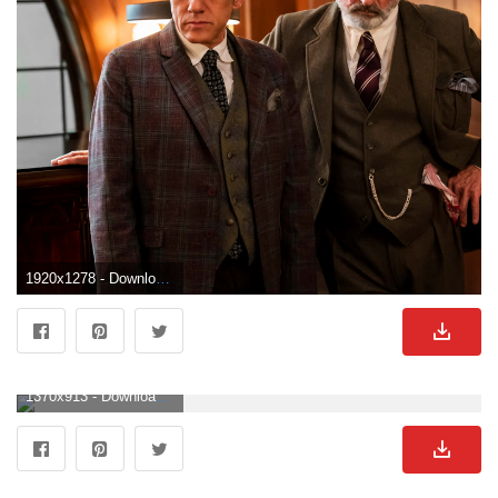
1920x1278 - Download Christoph Waltz [wallpaper] Wallpaper. Christoph Waltz Bild.
1370x913 - Download Christoph Waltz [wallpaper] Wallpaper. Christoph Waltz Hintergrund für Desktop.