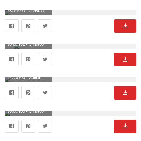
787x1000 - Christoph Waltz Wallpaper. Christoph Waltz Hintergrund für Mobilgerät.
1848x962 - Christoph Waltz. Christoph Waltz Hintergrundbild.
1277x700 - Guillermo del Toro's 'Frankenstein' Adds Christoph Waltz to Cast. Christoph Waltz Bild.
1600x900 - Christoph Waltz Is Among the Stars Set for Woody Allen's New Film. Christoph Waltz Hintergrundbild für Computer.