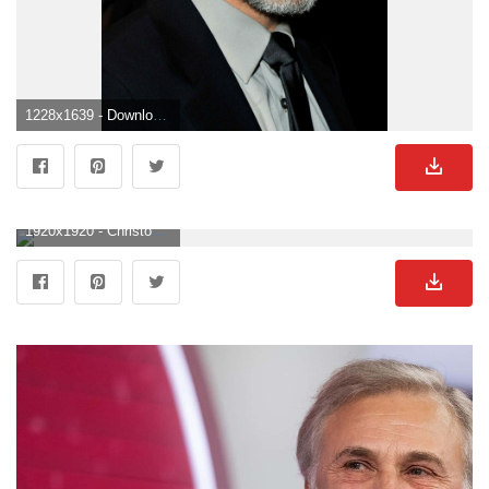
1228x1639 - Download Christoph Waltz [wallpaper] Wallpaper. Christoph Waltz Hintergrundbild.
1920x1920 - Christoph Waltz Wallpaper. Christoph Waltz Hintergrund .