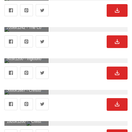
2208x1242 - The Consultant”: Die Horror Comedy Serie Mit Christoph Waltz Ist Perfekt Nach Einem Langen Tag Im Office. Christoph Waltz Hintergrundbild für Computer.
803x1200 - Inglourious Basterds. Inglourious basterds, Iconic movie posters, Movie wallpaper. Christoph Waltz Hintergrund .
3000x1687 - Christoph Waltz Has Some Thoughts. Christoph Waltz Hintergrundbild.
1920x1200 - . Christoph Waltz Hintergrundbild für Computer.