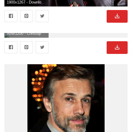
1900x1267 - Download Christoph Waltz [wallpaper] Wallpaper. Christoph Waltz Hintergrundbild.
924x1200 - Christoph Waltz Wallpaper. Christoph Waltz Hintergrundbild für Handy.