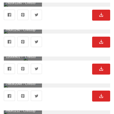
1920x1280 - Christoph Waltz 4k Wallpaper. Christoph Waltz Bild.
850x1250 - Christoph Waltz HD phone wallpaper. Christoph Waltz Hintergrund .
1200x801 - . Christoph Waltz Hintergrundbild für Computer.
1463x2048 - Christoph Waltz Has Some Thoughts. Christoph Waltz Hintergrundbild.
850x1212 - Christoph Waltz 25 of 49 pics, phone wallpaper. Christoph Waltz Bild.