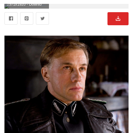
1371x1920 - Download Christoph Waltz [wallpaper] Wallpaper. Christoph Waltz Bild.