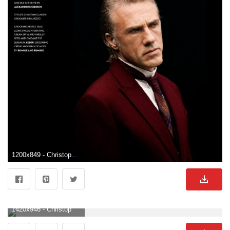
1200x849 - Christoph Waltz Wallpaper. Christoph Waltz Hintergrundbild.
1420x946 - Christoph Waltz Wallpaper. Christoph Waltz Hintergrundbild für Computer.