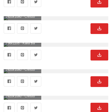
1920x1080 - Christoph Waltz Wallpaper. Christoph Waltz Hintergrund HD 1080p .
736x1105 - Kaila Bass On Because I Love You Celebs. Christoph Waltz, Waltz, Actors. Christoph Waltz Bild.
1920x1080 - Christoph Waltz Wallpaper. Christoph Waltz Hintergrundbild für ComputerHD 1080p .
1920x1080 - Christoph Waltz Wallpaper. Christoph Waltz BildHD 1080p .