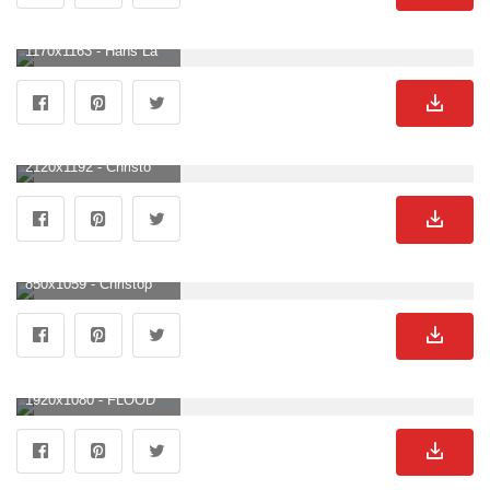
1170x1163 - Hans Landa. Hans landa, Christoph waltz, Inglourious basterds. Christoph Waltz Hintergrundbild.
2120x1192 - Christoph Waltz Wallpaper 4k Download. Christoph Waltz Hintergrund .
850x1059 - Christoph Waltz Gallery HD phone wallpaper. Christoph Waltz Hintergrundbild für Handy.
1920x1080 - FLOOD: Christoph Waltz's Dramatic Interpretation of the “Sesame Street” Theme Song Will Bring You to Tears. Christoph Waltz BildHD 1080p .