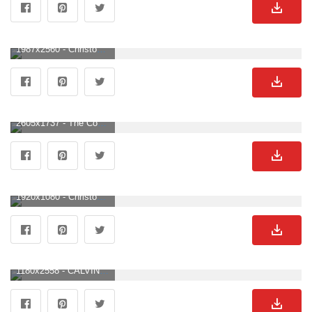
1987x2560 - Christoph Waltz Wallpaper 4k For Laptop. Christoph Waltz Bild.
2605x1737 - The Consultant review: a darkly comic workplace thriller. Christoph Waltz Hintergrund für Desktop.
1920x1080 - Christoph Waltz Lock Screen Wallpaper. Christoph Waltz BildHD 1080p .
1180x2558 - CALVIN CANDIE DJANGO UNCHAINED LEONARDO DICAPRIO. Aesthetic movies, Quentin tarantino movies, Cinematic photography. Christoph Waltz Hintergrundbild.