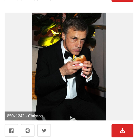
850x1242 - Christoph Waltz 44 of 49 pics, phone wallpaper. Christoph Waltz Hintergrundbild.