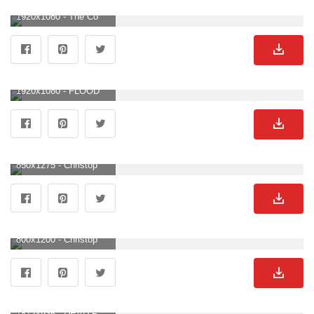
1920x1080 - The Conversations: Quentin Tarantino Part Two. Christoph Waltz Hintergrundbild für ComputerHD 1080p .
1920x1080 - FLOOD: Amy Adams and Christoph Waltz Star In “Big Eyes”. Christoph Waltz Hintergrund HD 1080p .
850x1275 - Christoph Waltz in 2020. Christoph waltz, , Waltz HD phone wallpaper. Christoph Waltz Hintergrundbild für Handy.
800x1200 - Christoph Waltz and Mads Mikkelsen edition of the Cannes international film festival in Cannes. May. Кристоф вальц, Бесславные ублюдки, Мадс миккельсен. Christoph Waltz Bild.
1872x936 - DEAD FOR A DOLLAR. Christoph Waltz Hintergrundbild.