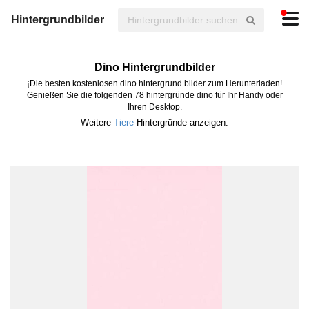
Hintergrundbilder
Dino Hintergrundbilder
¡Die besten kostenlosen dino hintergrund bilder zum Herunterladen!
Genießen Sie die folgenden 78 hintergründe dino für Ihr Handy oder
Ihren Desktop.
Weitere
Tiere
-Hintergründe anzeigen.