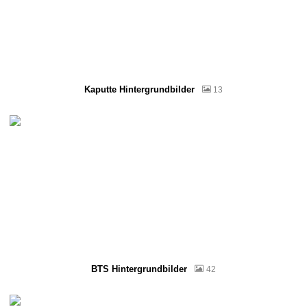
Kaputte Hintergrundbilder
13
BTS Hintergrundbilder
42