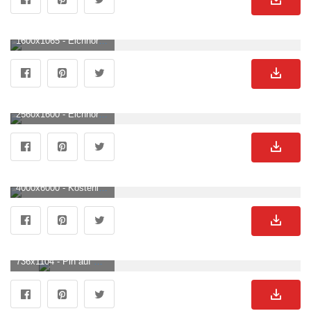
1600x1065 - Eichhörnchen Archive • Naturfotografie. Eichhornchen Hintergrundbild für Computer.
2560x1600 - Eichhörnchen, Kiefernzweige 2560x1600 HD Hintergrundbilder, HD, Bild. Eichhornchen Hintergrund .
4000x6000 - Kostenloses Foto zum Thema: ast, baum, fuchs eichhörnchen, nahansicht, tier, tierfotografie. Eichhornchen Hintergrundbild für Handy.
736x1104 - Pin auf Garten. Eichhornchen Hintergrundbild.