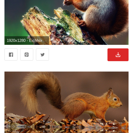
1920x1280 - Eichhörnchen HD Wallpaper und Hintergründe. Eichhornchen Hintergrundbild für Computer.