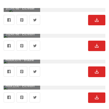
1024x768 - Eichhoernchenverlag. Eichhornchen Bild.
1024x768 - Eichhörnchen Wernigerode, Wernigerode. Eichhornchen Hintergrund für Desktop.
6000x3376 - Braunes Eichhörnchen Auf Ast Des Baumes · Kostenloses Stock Foto. Eichhornchen Bild.
800x1200 - Eichhörnchen Mit Menschlichen Gesten. Eichhornchen Hintergrundbild.