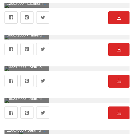
1200x800 - Eichhörnchen Mit Menschlichen Gesten. Eichhornchen Hintergrundbild für Computer.
3008x2000 - Hintergrundbild für Handys: Herbst, Stehen, Stand, Blätter, Tiere, Eichhörnchen, 76613 Bild kostenlos herunterladen. Eichhornchen Hintergrund .
1333x2000 - Seite 3. Eichhoernchen Nahaufnahme Bilder Download auf Freepik. Eichhornchen Hintergrundbild für Handy.
1502x2000 - Seite 6. Eichhoernchen Auf Dem Baum Bilder Download auf Freepik. Eichhornchen Hintergrundbild für Handy.
1200x800 - Sarah Senf. Eichhornchen Hintergrund .