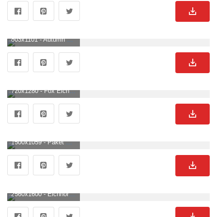
803x1101 - Autumn scenes, Animals beautiful, Autumn trees. Eichhornchen Hintergrund .
720x1280 - Fox Eichhörnchen Android Phone HD Samsung Galaxy S3 J3 J4 J Meizu M Sony Xperia L1 L2 Hintergrundbilder, Fox Eichhörnchen HD Bilder, 720x1280 Fotos Kostenlos Herunterladen. Eichhornchen Hintergrundbild für Handy.
1500x1059 - Paket Poster Eichhörnchen auf einem Ast. Eichhornchen Hintergrundbild.
2560x1600 - Eichhörnchen HD Wallpaper und Hintergründe. Eichhornchen Bild.