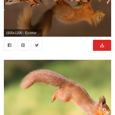
1920x1200 - Eichhörnchen HD Wallpaper und Hintergründe. Eichhornchen Bild.