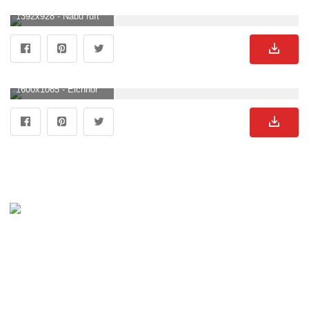
1392x928 - Nabu ruft zur Zählung von Igel, Eichhörnchen und Maulwurf auf. Eichhornchen Hintergrundbild.
1600x1065 - Eichhörnchen Archive • Naturfotografie. Eichhornchen Bild.