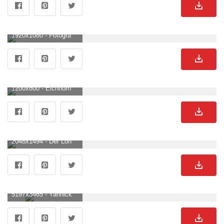
1920x1080 - Fotograf hat sechs Jahre lang, täglich Eichhörnchen beobachtet. Dies sind die 30 schönsten Fotos. Eichhornchen Hintergrund für DesktopHD 1080p .
1200x800 - Eichhörnchen Mit Menschlichen Gesten. Eichhornchen Bild.
2048x1494 - Der Lohn für 1 kg geschälte Nüsse: Eichhörnchen. Eichhornchen Hintergrundbild für Computer.
5197x3465 - Yannick Lebert. Eichhornchen Hintergrund .