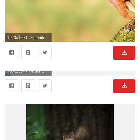
1920x1200 - Eichhörnchen, Streifenhörnchen, Tiere. Eichhornchen Hintergrundbild.
750x1334 - Nettes Eichhörnchen, Moos, Wald 1920x1440 HD Hintergrundbilder, HD, Bild. Eichhornchen Hintergrund für Mobilgerät.