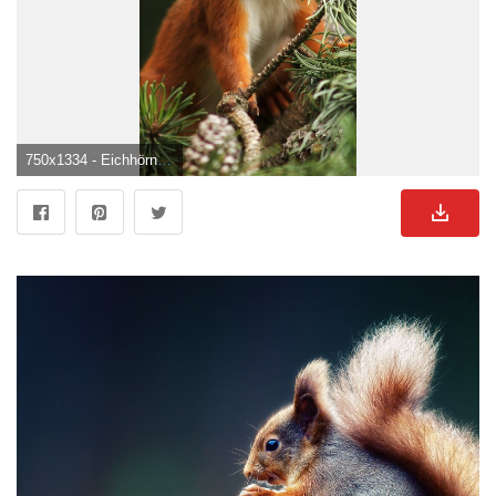
750x1334 - Eichhörnchen, Kiefernzweige 2560x1600 HD Hintergrundbilder, HD, Bild. Eichhornchen Bild.