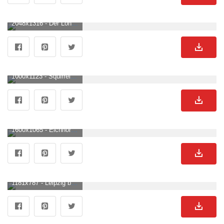
2048x1316 - Der Lohn für 1 kg geschälte Nüsse: Eichhörnchen. Eichhornchen Hintergrundbild.
1000x1123 - Squirrel Picture. Download Free Image. Eichhornchen Bild.
1600x1065 - Eichhörnchen Archive • Naturfotografie. Eichhornchen Hintergrundbild für Computer.
1181x787 - Leipzig braucht ein Eichhörnchenkonzept. Naturschutz und Kunst. Eichhornchen Hintergrund .