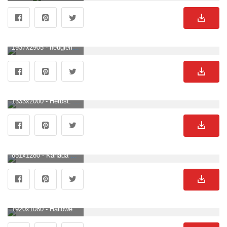
1937x2905 - neugieriges Eichhörnchen. klein (DIN A4). Eichhornchen Bild.
1333x2000 - Herbst. ein eichhörnchen sitzt auf abgefallenen blättern und isst eine walnuss. nahaufnahmeportrait. sonniger tag. Eichhornchen Hintergrundbild für Handy.
851x1280 - Kanada Natur Tiere Foto auf Pixabay. Eichhornchen Bild.
1920x1080 - Halloween Eichhörnchen HD Hintergrundbild Herunterladen. Eichhornchen HintergrundbildHD 1080p .