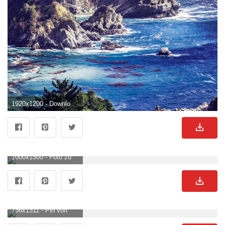
1920x1200 - Downloaden Sie Kostenlose Ästhetischer Sommer Laptop Wallpaper, Ästhetischer Sommer Laptop Wallpaper KOSTENLOS. Felsen Hintergrundbild für Computer.
1000x1500 - Foto zum Thema Die Sonne geht über dem Meer und den Felsen unter. Felsen Bild.
736x1311 - Pin von The Sunday Mode. Lifestyle + auf Travel. Hintergrundbilder natur, Schöne tapeten, Strand wallpaper. Felsen Hintergrundbild.