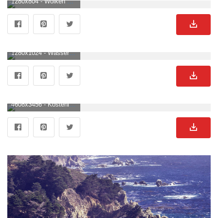
1280x804 - Wolken Felsen Pflanzen & Wüste Hintergrundbilder. Wolken Felsen Pflanzen & Wüste frei fotos. Felsen Hintergrundbild.
1280x1024 - Wasserfall, Felsen, Wasser 2880x1800 HD Hintergrundbilder, HD, Bild. Felsen Hintergrundbild.
4608x3456 - Kostenloses Foto zum Thema: 4k wallpaper, bäume, berg, draußen, felsen, felsig, friedlich, friedvoll, gebirge, HD hintergrundbild, high tatras, holz, idyllisch, kiefern, koniferen, landschaft, landschaftlich, natur, natur wallpaper, naturfotografie. Felsen Hintergrundbild für Computer.