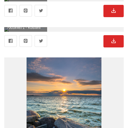
7003x4671 - Kostenloses Foto zum Thema: felsen, insel, küsten, küstenberg, küstenklippe, landschaft, meer, meeresküste, natur, ozean, sand, seelandschaft, strand, ufer, wasser, wellen. Felsen Hintergrund für Desktop.