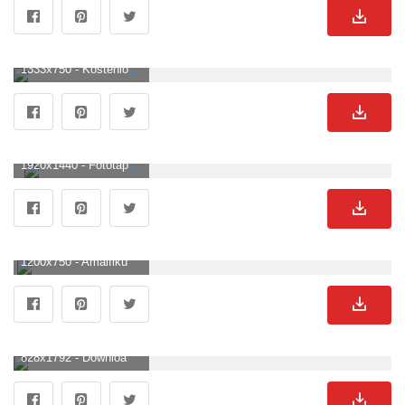
1333x750 - Kostenlose Hintergrundbilder Mann in Weißer Jacke, Der Nachts Auf Felsen in Der Nähe Von Gewässern Steht, Bilder Für Ihren Desktop Und Fotos. Felsen Hintergrundbild.
1920x1440 - Fototapete Natur an der Küste. Felsen Hintergrundbild für Computer.
1200x750 - Amalfiküste. Hausemann & Mager. Felsen Hintergrundbild.
828x1792 - Downloaden Sie Kostenlose Strand 4k IPhone Wallpaper, Strand 4k IPhone Wallpaper KOSTENLOS. Felsen Bild.