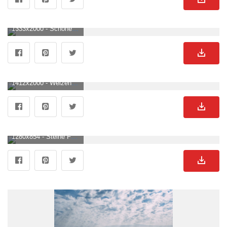
1333x2000 - Schöne vertikale ansicht der felsigen küste und des blauen ruhigen meeres. Felsen Hintergrund .
1412x2000 - Weizen Und Felsen Auf Beige Wand. ästhetische Minimale Tapete. Sommer Herbst Blumenpflanzen Hintergrundzusammensetzung. Felsen Hintergrundbild für Handy.
1280x854 - Steine Felsen Textur Foto auf Pixabay. Felsen Bild.