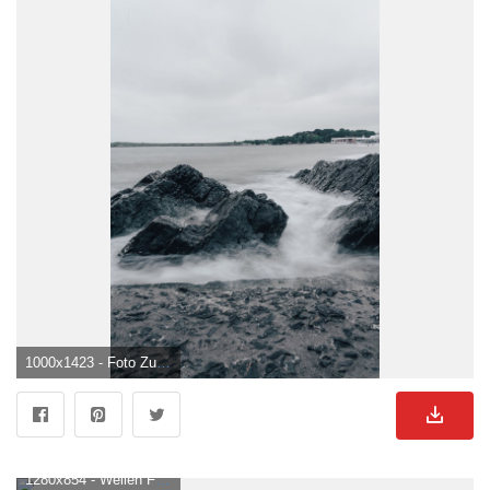
1000x1423 - Foto Zum Thema Ein Schwarz Weiß Foto Von Felsen Im Wasser. Felsen Bild.
1280x854 - Wellen Felsen Kennedy Foto auf Pixabay. Felsen Hintergrundbild.