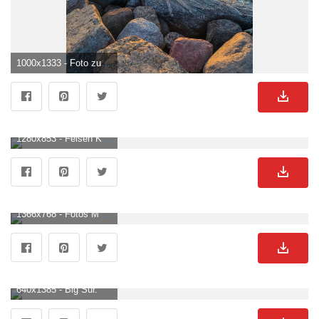
1000x1333 - Foto zum Thema Graue felsen in der nähe von gewässern während des sonnenuntergangs. Felsen Hintergrundbild.
1280x853 - Felsen Klippen Von Moher Reise Foto auf Pixabay. Felsen Hintergrundbild.
1366x768 - Fotos Meer Natur Felsen Morgendämmerung und Sonnenuntergang 1366x768. Felsen Hintergrund .
640x1385 - Big Sur. Wallpaper iphone love, Phone wallpaper, Live wallpaper iphone. Felsen Bild.