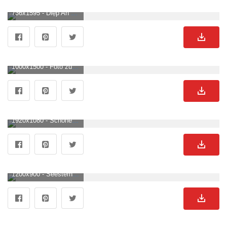
736x1595 - Diệp An on Background. Beach wallpaper iphone, Aesthetic background, Minimalist wallpaper. Felsen Hintergrundbild.
1000x1500 - Foto zum Thema Meereswellen, die tagsüber auf felsen stürzen. Felsen Hintergrundbild für Handy.
1920x1080 - Schöne Landschaft, Berge, Felsen, Bäume, Wolken, Nebel 1920x1080 Full HD 2K Hintergrundbilder, HD, Bild. Felsen Hintergrund HD 1080p .
1200x900 - Seestern, Blaue, Kieselstein Hintergrundbild. Download TOP freie Hintergrundbilder. Felsen Hintergrundbild.