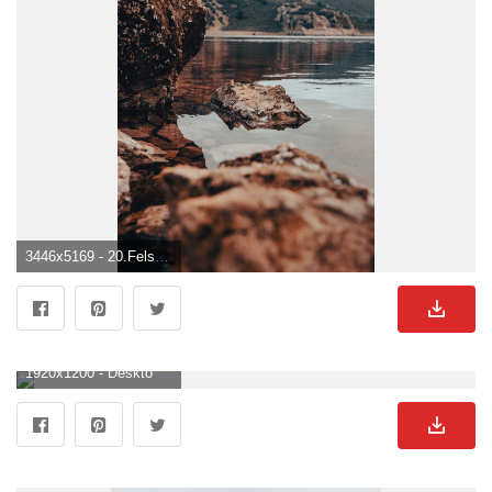
3446x5169 - 20.Felsen Pic Bilder Und Fotos · Kostenlos Downloaden · Stock Fotos. Felsen Hintergrund .
1920x1200 - Desktop Hintergrundbilder Monaco Meer Natur Felsen 1920x1200. Felsen Hintergrundbild für Computer.