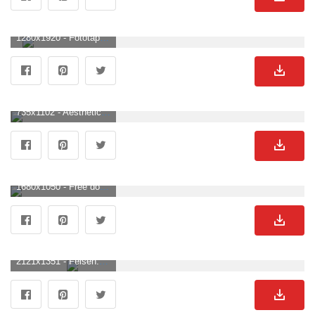
1280x1920 - Fototapete in der Normandie. Felsen Hintergrundbild für Handy.
735x1102 - Aesthetic Wallpaper auf Twitter: „�. Felsen Bild.
1680x1050 - Free download wallpaper Felsen und Berge grnen See Wallpaper 3D fr DeskD [1680x1050] for your Desktop, Mobile & Tablet. Explore 3D Mountain Wallpaper. Snowy Mountain Wallpaper, Mountain Wallpaper. Felsen Hintergrundbild.
2121x1351 - Felsen. Felsen Hintergrundbild für Computer.