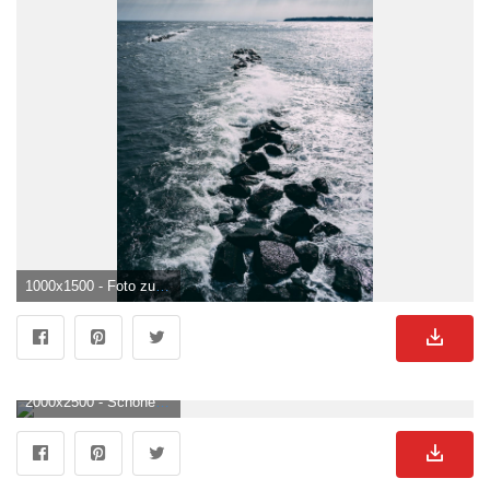
1000x1500 - Foto zum Thema Graustufenfoto von meereswellen, die auf felsen stürzen. Felsen Hintergrundbild.
2000x2500 - Schöner schuss von grand canyon felsen. Felsen Hintergrund für Mobilgerät.