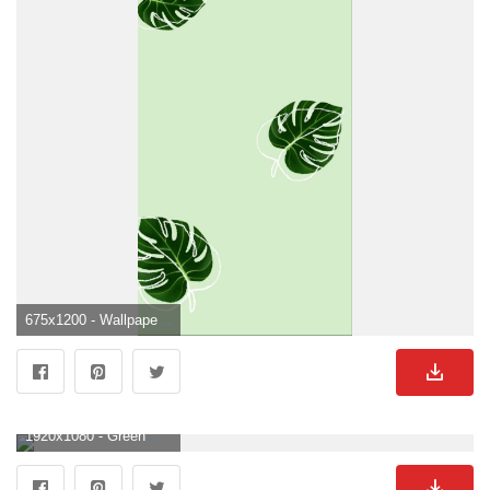
675x1200 - Wallpaper. Mint green wallpaper, iPhone wallpaper green, Leaves wallpaper iphone. Grüner Hintergrundbild.
1920x1080 - Green Aesthetic Wallpaper APK für Android herunterladen. Grüner BildHD 1080p .