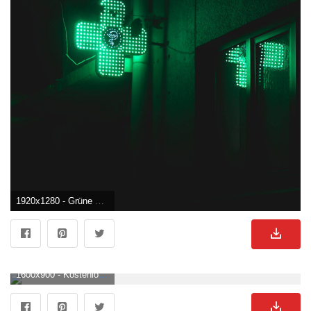
1920x1280 - Grüne Ästhetik Wallpaper KOSTENLOS. Grüner Hintergrund für Desktop.
1600x900 - Kostenlose Vorlagen Für Aesthetic Wallpaper. Grüner Hintergrundbild.