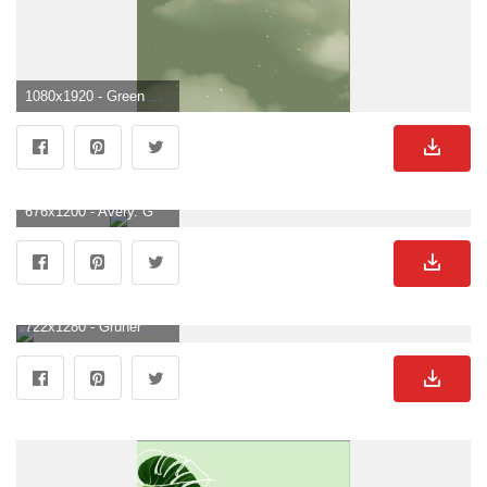
1080x1920 - Green Aesthetic Wallpaper APK für Android herunterladen. Grüner Bild.
676x1200 - Avery. Grüner Hintergrund .
722x1280 - Grüner Minimalistischer Hintergrundbilder. Grüner Hintergrundbild für Handy.