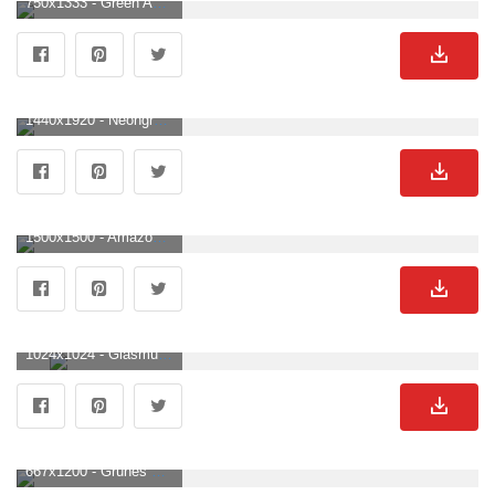
750x1333 - Green Aesthetic Wallpaper APK für Android herunterladen. Grüner Hintergrundbild.
1440x1920 - Neongrüne Ästhetik Wallpaper KOSTENLOS. Grüner Hintergrund .
1500x1500 - Amazon.de: MeloBabyKids: Bambusteller. Grüner Hintergrundbild.
1024x1024 - Glasmurmel 35mm grün. Grüner Hintergrundbild für Handy.
667x1200 - Grünes Herz Wallpaper KOSTENLOS. Grüner Hintergrund .