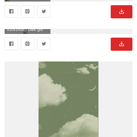
810x1439 - Dark greeeeen. Grüner Hintergrundbild für Handy.