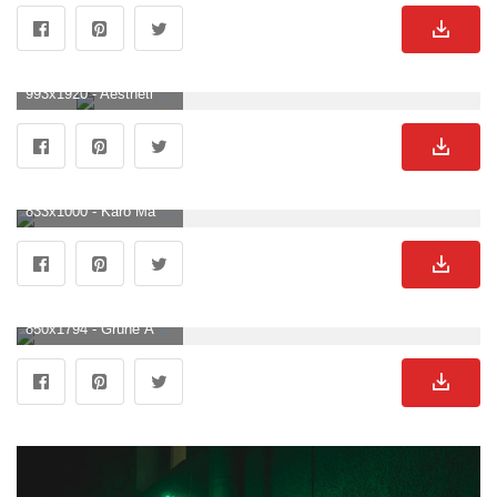
993x1920 - Aesthetic- Green. Grüner Hintergrundbild für Handy.
833x1000 - Karo Mania Grid Grün WALLPAPER.COM & Foto Tapeten Von Renommierten Designern. Gestalte Deine Eigene Fototapete In Unserem Tapetenshop. Hochwertige Design Wallpaper, Trend Und Luxustapeten Für Heim & Gewerbe. Grüner Bild.
850x1794 - Grüne Ästhetik Im Jahr Grüner ästhetischer Frühling HD Handy Hintergrundbild. Grüner Hintergrundbild.