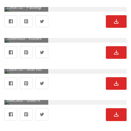
1280x720 - Pastellgrüner Ästhetischer Laptop Wallpaper KOSTENLOS. Grüner BildHD 720p .
3264x4928 - Kostenloses Foto zum Thema: äste, baum, grün, kiefer, mobile wallpaper, nadeln, nahansicht, natur, reisig, telefon tapete, wachstum, wald. Grüner Bild.
1280x720 - Grün Ästhetisch Hintergrund Bild auf Pixabay. Grüner HintergrundbildHD 720p .
899x1600 - Green Aesthetic Discover Wallpaper background collage aesthetic music color green light green. Green wallpaper, Green aesthetic, Dark green aesthetic. Grüner Hintergrundbild für Handy.