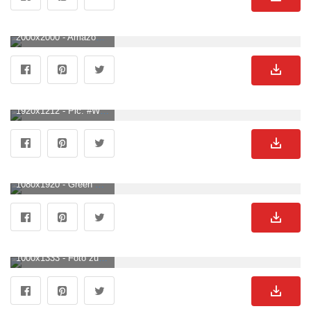
2000x2000 - Amazon.de: Wanddeko Wohnzimmer Wand Bilders Poster Set, Danish Pastel Wand Deko Schlafzimmer Wand Bilder, Bilderwand Set, 50 Stück Fotowand for Zimmer Deko Grün, Aesthetic Cute Room Decor, Cute Wall Decoration. Grüner Hintergrundbild für Handy.
1920x1212 - Pic. #Wallpaper #Nature x 385031B. Grüner Hintergrundbild für Computer.
1080x1920 - Green Wallpaper. Olive green wallpaper, Green wallpaper, Green aesthetic. Grüner Hintergrundbild.
1000x1333 - Foto zum Thema Weiße und grüne Neonlichtbeschilderung. Grüner Hintergrundbild für Handy.