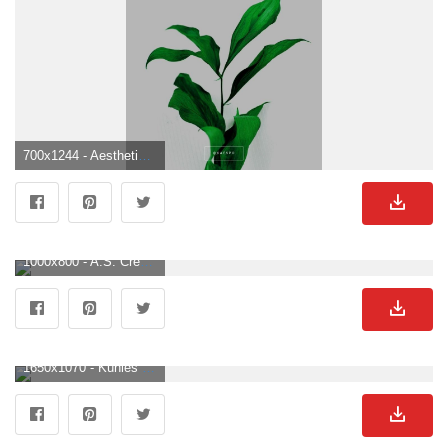
700x1244 - Aesthetic Wallpaper. Grüner Hintergrundbild.
1000x800 - A.S. Création Tapete «Uni, Grün» 376804. Grüner Hintergrundbild für Computer.
1650x1070 - Kühles Grün Karierte Ästhetik Fototapete. Grüner Hintergrundbild.