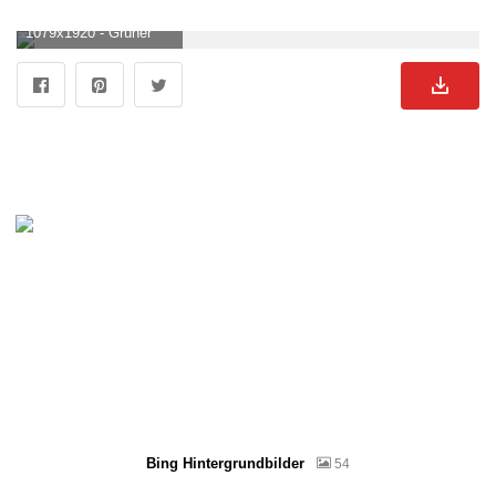
1079x1920 - Grüner Ästhetischer Tumblr Wallpaper KOSTENLOS. Grüner Hintergrundbild für Handy.
Bing Hintergrundbilder
54