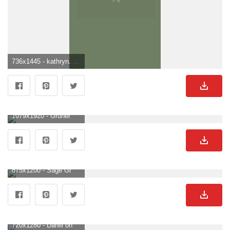
736x1445 - kathryn. Sage green wallpaper, Mint green aesthetic, iPhone wallpaper green. Grüner Bild.
1079x1920 - Grüner Ästhetischer Tumblr Wallpaper KOSTENLOS. Grüner Hintergrundbild.
675x1200 - Sage Green Aesthetic Wallpaper Lockscreen. IPhone Wallpaper Green, Mint Green Wallpaper Iphone, Green Wallpaper Phone. Grüner Hintergrund für Mobilgerät.
720x1280 - Daniii on Aesthetic Wallpaper. iPhone wallpaper green, Aesthetic iphone wallpaper, iPhone wallpaper vintage. Grüner Hintergrundbild.