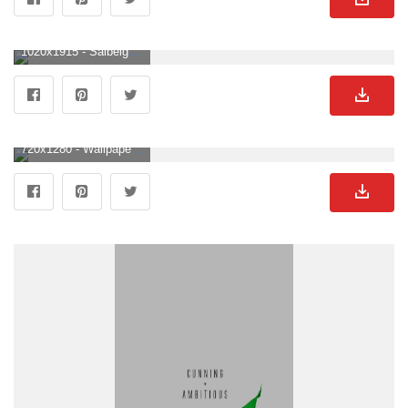
1020x1915 - Salbeigrüne Ästhetik Wallpaper KOSTENLOS. Grüner Hintergrundbild für Handy.
720x1280 - Wallpaper, background, green, plants, cactus, leaves, cool, aesthetic, tumblr. Dark green wallpaper, Green wallpaper, Green aesthetic. Grüner Hintergrund .