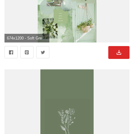
674x1200 - Soft Green Aesthetic Collage Wallpaper. Hintergrund iphone, Hintergrund. Grüner Hintergrundbild für Handy.