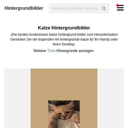
Hintergrundbilder
Katze Hintergrundbilder
¡Die besten kostenlosen katze hintergrund bilder zum Herunterladen!
Genießen Sie die folgenden 44 hintergründe katze für Ihr Handy oder
Ihren Desktop.
Weitere
Tiere
-Hintergründe anzeigen.