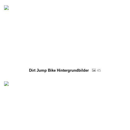
Dirt Jump Bike Hintergrundbilder
45