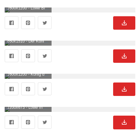
1600x1200 - Löwe Blick zurück, große Katze 2880x1800 HD Hintergrundbilder, HD, Bild. Löwen Hintergrundbild für Computer.
850x1510 - Der König Der Löwen Simba IPhone. König Der Löwen, IPhone Disney, Löwe, Simba Süßes Disney IPhone HD Handy Hintergrundbild. Löwen Hintergrundbild für Handy.
1600x1200 - König der Löwen HD Wallpaper und Hintergründe. Löwen Hintergrundbild für Computer.
1200x673 - Löwe In Afrika Tapete Adams Löwe, Bild Eines Männlichen Löwen Hintergrund, Foto und Bild zum kostenlosen Download. Löwen Hintergrundbild für Computer.