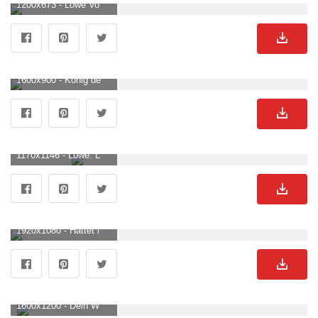
1200x673 - Löwe Von Hogwarts Wappentapete, Hufflepuff Bild Hintergrund, Foto und Bild zum kostenlosen Download. Löwen Hintergrund .
1600x900 - König der Löwen: Kann es wirklich Liebe sein?. Löwen Hintergrundbild für Computer.
1170x1146 - Löwe. Löwen Bild.
1920x1080 - Hättet ihr's gewusst? 10 Fakten zu Disneys König der Löwen. Löwen Hintergrundbild für ComputerHD 1080p .
1600x1200 - Dein Wochenhoroskop für Löwe. Löwen Hintergrundbild.