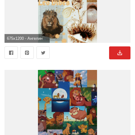
675x1200 - Ангелина Сёмик on Обои лева. Zodiac leo art, Cute wallpaper, Cute wallpaper background. Löwen Hintergrundbild.