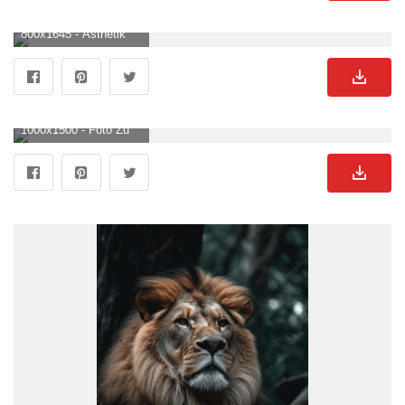
800x1645 - Ästhetik Des Königs Der Löwen Wallpaper KOSTENLOS. Löwen Hintergrundbild für Handy.
1000x1500 - Foto Zum Thema Ein Schwarz Weiß Foto Eines Löwen. Löwen Hintergrundbild.