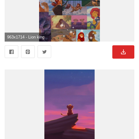
963x1714 - Lion king aesthetic wallpaper. Disney collage, Lion king picture, Disney characters wallpaper. Löwen Hintergrund .