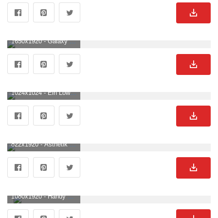
1650x1920 - Galaxy Löwe Wallpaper KOSTENLOS. Löwen Hintergrund für Mobilgerät.
1024x1024 - Ein Löwe mit einer Krone auf dem Kopf · Creative Fabrica. Löwen Hintergrundbild.
822x1920 - Ästhetik Des Königs Der Löwen Wallpaper KOSTENLOS. Löwen Hintergrund .
1080x1920 - Handy Hintergründe für Kinder. Löwen Hintergrundbild für Handy.