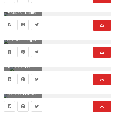
1500x3000 - Kostenlose Hintergrundbilder Löwenästhetik, Lion, Tiger, Felidae, Massai- Löwe, Bilder Für Ihren Desktop Und Fotos. Löwen Hintergrundbild.
850x1512 - König Der Löwen HD Handy Hintergrundbild. Löwen Hintergrundbild.
720x1280 - Lion King iPhone Wallpaper. Löwen Hintergrundbild für Handy.
1600x2000 - Der löwe im wasser hintergrundbilder. Löwen Bild.