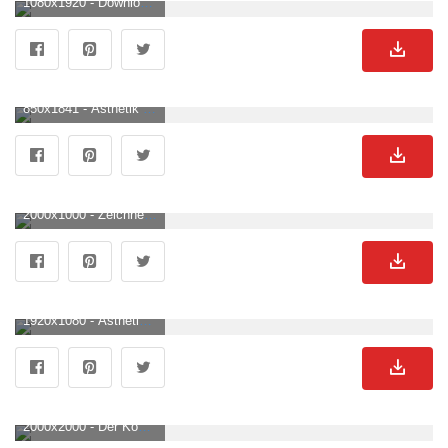
1080x1920 - Downloaden Spüredie Kraft Des Ästhetischen 'könig Der Löwen'. Wallpaper. Löwen Hintergrundbild.
850x1841 - Ästhetik Des Königs Der Löwen Wallpaper KOSTENLOS. Löwen Bild.
2000x1000 - Zeichnen eines löwen in gold auf schwarzem hintergrund porträt nahaufnahme generative ki. Löwen Hintergrundbild für Computer.
1920x1080 - Ästhetik Des Königs Der Löwen Wallpaper KOSTENLOS. Löwen BildHD 1080p .
2000x2000 - Der König Der Löwen Und Nala By Disney Classics Personalisiert. Löwen Hintergrundbild.