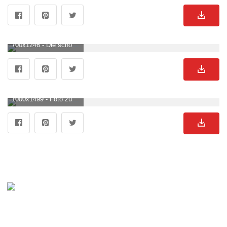
700x1246 - Die schönsten Disney Hintergrundbilder für Handy und PC. Löwen Bild.
1000x1499 - Foto zum Thema Brauner Löwe mit weißen Augen. Löwen Hintergrundbild für Handy.