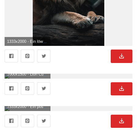
1333x2000 - Ein löwe in einem dunklen wald. Löwen Hintergrund .
1000x1500 - Lion Cub Picture. Download Free Image. Löwen Hintergrundbild.
1333x2000 - Ein poster für den könig der löwen mit einem weißen löwenbaby, das in rosa blumen sitzt. Löwen Bild.