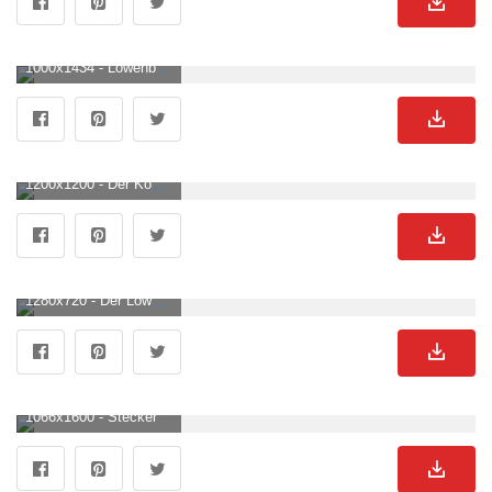
1000x1434 - Löwenbilder & Bilder. Laden Sie kostenlose Bilder und Stockfotos auf herunter. Löwen Hintergrundbild.
1200x1200 - Der König der Löwen (2019): Packend, aber unpolitisch- Filmkritik. Löwen Hintergrundbild für Handy.
1280x720 - Der Löwe: ein Symboltier (Creative Commons). Löwen BildHD 720p .
1066x1600 - Stecker Zirkus Löwe Geburtstagskranz. Löwen Hintergrundbild für Handy.