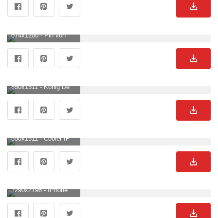
674x1200 - Pin von Lisa acar auf Der könig der löwen. Disney, Der könig der löwen, König der löwen. Löwen Hintergrundbild für Handy.
850x1511 - König Der Löwen Ästhetik HD Handy Hintergrundbild. Löwen Hintergrund für Mobilgerät.
850x1511 - Cooler IPhone Löwe, Löwenästhetik HD Handy Hintergrundbild. Löwen Hintergrundbild.
1290x2796 - IPhone Wallpaper Löwe Kunst iOS Tier schwarz & weiß. Löwen Hintergrund für Mobilgerät.