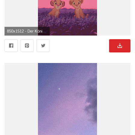
850x1512 - Der König Der Löwen.., Disney Ästhetik HD Handy Hintergrundbild. Löwen Bild.