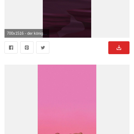
700x1516 - der könig der löwen simba kleiner löwe hintergrund bilder disney figuren aesthetic wallpaper cart. Landschafts tapete, Disney hintergrund, Cartoon wallpaper. Löwen Bild.