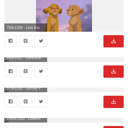
750x1334 - Lion King Wallpaper. Fond d'écran coloré, Fond d'ecran dessin, Fond d'ecran pastel. Löwen Hintergrundbild für Handy.
850x1511 - Lockscreen König Der Löwen, ästhetik Des Königs Der Löwen HD Handy Hintergrundbild. Löwen Hintergrundbild für Handy.
675x1200 - Disney Phone Wallpaper. Lion king drawings, Lion king picture, Cute disney wallpaper. Löwen Bild.
1000x1500 - Löwenbilder & Bilder. Laden Sie kostenlose Bilder und Stockfotos auf herunter. Löwen Hintergrundbild.