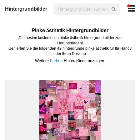
Hintergrundbilder
Pinke ästhetik Hintergrundbilder
¡Die besten kostenlosen pinke ästhetik hintergrund bilder zum
Herunterladen!
Genießen Sie die folgenden 42 hintergründe pinke ästhetik für Ihr Handy
oder Ihren Desktop.
Weitere
Farben
-Hintergründe anzeigen.