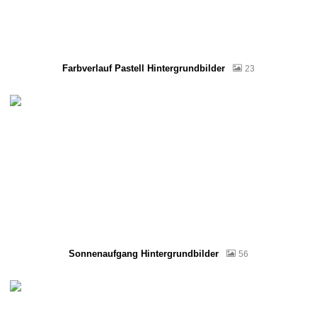
Farbverlauf Pastell Hintergrundbilder
23
Sonnenaufgang Hintergrundbilder
56