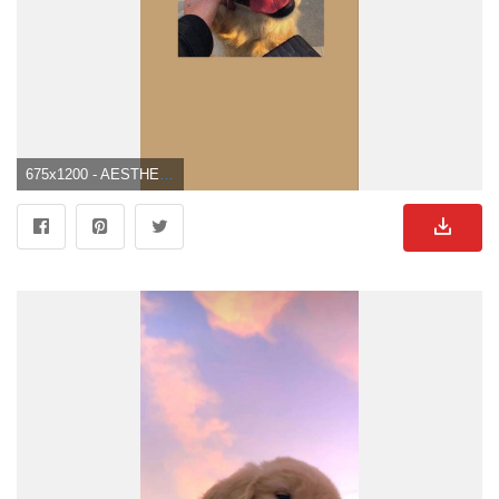
675x1200 - AESTHETIC. Süße Hunde Hintergrundbild.