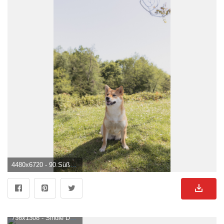
4480x6720 - 90.Süßer Hund Bilder Und Fotos · Kostenlos Downloaden · Stock Fotos. Süße Hunde Bild.
736x1308 - Sindie Darius on Everything. Dog wallpaper, Animal wallpaper, Cute dog wallpaper. Süße Hunde Hintergrundbild.