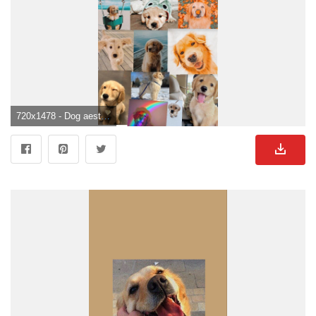
720x1478 - Dog aesthetic collage. Cachorros adorables, Pantalla de perro, Mascotas bonitas. Süße Hunde Hintergrundbild für Handy.