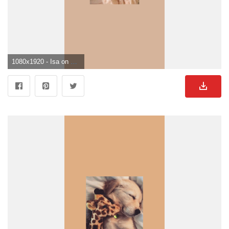
1080x1920 - Isa on Hintergrundbilder. Cute dog wallpaper, Cute animal photo, Dog wallpaper. Süße Hunde Hintergrundbild für Handy.