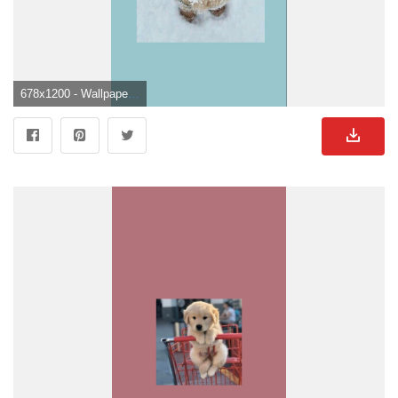
678x1200 - Wallpaper Welpe im Schnee. Hintergrundbilder hunde, Süße tiere, Süße hunde welpen. Süße Hunde Hintergrundbild.