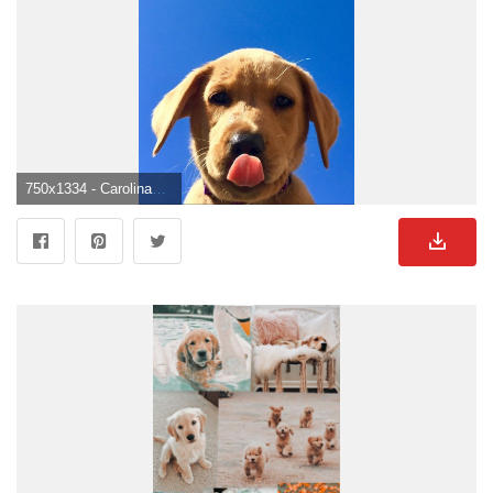
750x1334 - Carolinabarrueco on Cuccioli. Cute dog wallpaper, Dog wallpaper iphone, Dog wallpaper. Süße Hunde Hintergrund .