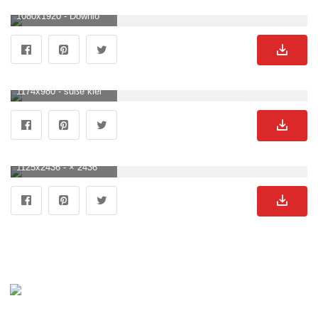
1080x1920 - Downloaden oh, bist Du Ein Süßer Kleiner Mops? Wallpaper. Süße Hunde Hintergrund .
1174x980 - süße kleine Hunde im Wohnzimmer 2109750 Vektor Kunst bei Vecteezy. Süße Hunde Hintergrundbild für Computer.
1125x2436 - × 2436 Cute Puppy iPhone XS Wallpaper. Dog wallpaper iphone, Cute dogs image, Dog allergies. Süße Hunde Hintergrundbild.