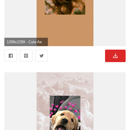
1288x2289 - Cute Aesthetic Dog Wallpaper. Cute puppy wallpaper, Puppy wallpaper iphone, Animal wallpaper. Süße Hunde Hintergrundbild für Handy.