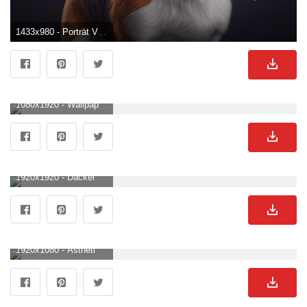
1433x980 - Porträt Von Ein Süß Hund Auf Ein Dunkel Hintergrund Mit Herzen. Generativ Ai 22255691 Stock Photo Bei Vecteezy. Süße Hunde Hintergrund .
1080x1920 - Wallpaper 1910. Детеныши животных, Милые щенки, Маленькие щенки. Süße Hunde Hintergrundbild für Handy.
1920x1920 - Dackel auf ein Rosa Hintergrund. nahtlos Vektor Muster mit ein Hund. süß endlos Ornament. 23823618 Vektor Kunst bei Vecteezy. Süße Hunde Bild.
1920x1080 - Ästhetik des Laborhundes HD Hintergrundbild herunterladen. Süße Hunde Hintergrundbild für ComputerHD 1080p .