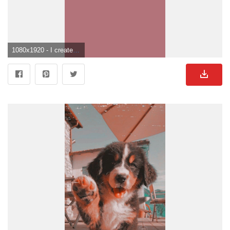
1080x1920 - I created this wallpaper but credits to the owner of the picture. Puppy wallpaper iphone, Dog wallpaper, Puppy wallpaper. Süße Hunde Hintergrund für Mobilgerät.