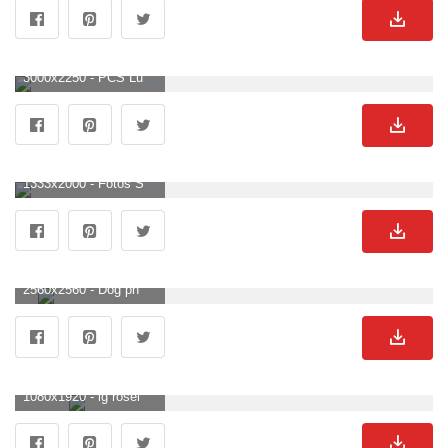
3000x2250 - PCS Lustiger Hund Wand Collage Kit Golden Retriever Aesthetic Photo Collage Prints Cottagecore Bild Room Decor DIGITAL DOWNLOAD 10x15. Süße Hunde Hintergrundbild.
1333x2000 - Fotos Suesse Welpen, Über 80.000 hochqualitative kostenlose Stockfotos. Süße Hunde Hintergrund für Mobilgerät.
2560x2560 - Dog phone wallpaper. Süße Hunde Bild.
1080x1920 - ig roselett. Süße Hunde Hintergrundbild für Handy.