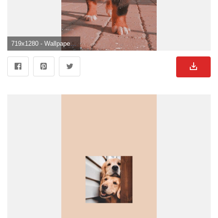
719x1280 - Wallpaper. Papel de Parede. Süße Hunde Hintergrundbild.