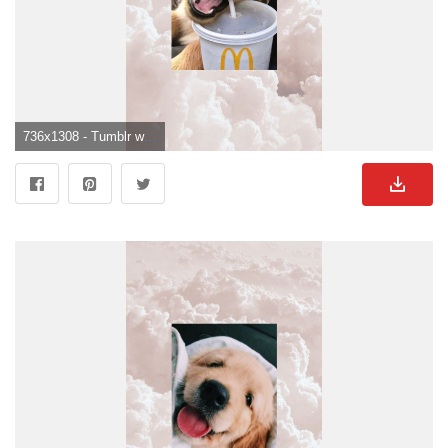
736x1308 - Tumblr wallpaper. Süße Hunde Hintergrund .