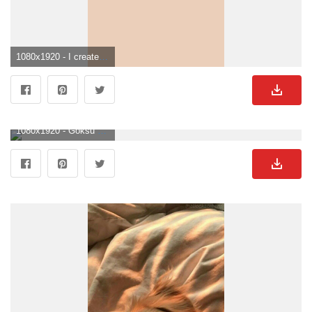
1080x1920 - I created this wallpaper but credits to the owner of the picture. Dog wallpaper, Cute dogs, Cute animals. Süße Hunde Bild.
1080x1920 - Göksu Beydoğan on Ünlüler. Dog tumblr, Cute dog wallpaper, Cute dog photo. Süße Hunde Hintergrundbild für Handy.