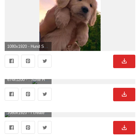
1080x1920 - Hund Show!. Mascotas bonitas, Fotos de perros graciosas, Fotos de animales bonitos. Süße Hunde Bild.
674x1200 - . Süße Hunde Hintergrundbild für Handy.
1080x1920 - I created this wallpaper but credits to the owner of the picture. Really cute dogs, Cute dogs, Dog wallpaper. Süße Hunde Hintergrund .