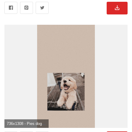
736x1308 - Pies dog wallpaper tapeta na telefon. Cute dog wallpaper, Dog wallpaper, Cute animal photo. Süße Hunde Hintergrundbild.