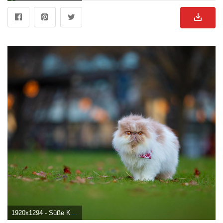
1920x1294 - Süße Katzenästhetik Wallpaper KOSTENLOS. Süße Hunde Bild.