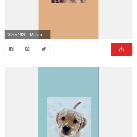
1080x1920 - Menito Solis on Fondos collages. Cute dog wallpaper, Cute puppy wallpaper, Dog wallpaper. Süße Hunde Bild.