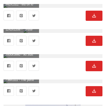
992x1322 - ela on love. Cute dog wallpaper, Animal wallpaper, Cute cat wallpaper. Süße Hunde Hintergrundbild.
1242x2208 - . Süße Hunde Hintergrundbild für Handy.
3000x3860 - 90.Süßer Hund Bilder Und Fotos · Kostenlos Downloaden · Stock Fotos. Süße Hunde Hintergrundbild.
736x1111 - The perfect pup #pictureofbabypuppies #babyanimalsandtheirmothers. Cute dogs, Cute dog wallpaper, Puppies. Süße Hunde Bild.