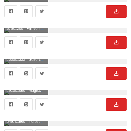
675x1200 - Pin von Natasha auf Wallpaper. Naturbilder, Landschaftsbilder, Landschaftsfotos. Wald See Bild.
2000x1333 - Seite 14. Baumwasser Bilder Download auf Freepik. Wald See Hintergrundbild.
1920x1080 - Magischer Wald Wallpaper KOSTENLOS. Wald See Hintergrund für DesktopHD 1080p .
3497x1960 - Herbst Wald Im Das See Erstellt Mit Ai 28087427 Stock Photo Bei Vecteezy. Wald See Hintergrundbild.