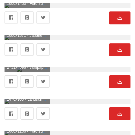
1000x1430 - Foto zum Thema Tagsüber grüne Bäume in der Nähe des Sees. Wald See Hintergrund für Mobilgerät.
1080x1871 - Japanese Aesthetic Wallpaper in 2023. Fantasy art landscapes, Japanese art, Scenery wallpaper. Wald See Bild.
2731x4096 - Wallpaper. Ötztal. Wald See Hintergrundbild.
1470x980 - Landschaft Wald Und Wald See Mit Fliegend Vögel, Aquarell Gemälde Auf Texturiert Papier. Digital Aquarell Gemälde 23115176 Stock Photo Bei Vecteezy. Wald See Hintergrundbild für Computer.
1000x1266 - Foto zum Thema Ein See, umgeben von hohen Bäumen und Gras. Wald See Hintergrundbild.