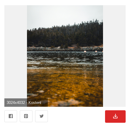
3024x4032 - Kostenloses Foto zum Thema: forststraße, leer, nadelwald, straße, vertikaler schuss, wald hintergrund, waldbäume. Wald See Bild.