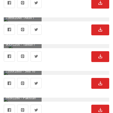
1365x2048 - Aktiv im Herbst: Wanderungen und Ausflüge für die ganze Familie im Murgtal. Wald See Hintergrund .
900x1200 - Taiwan in Deutschland / X. Wald See Bild.
1200x1800 - Sea To Sky Highway. © Individualicious · Individualicious. Wald See Hintergrundbild für Handy.
853x1280 - Pakistan Wald Berge Foto auf Pixabay. Wald See Hintergrundbild.