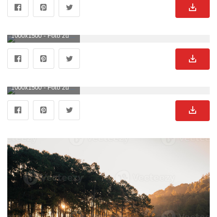
1000x1500 - Foto zum Thema See tagsüber von Bäumen und Bergen umgeben. Wald See Bild.
1000x1500 - Foto zum Thema Ein Gewässer umgeben von einem Wald. Wald See Hintergrundbild für Handy.