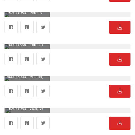
1920x1080 - Pixel Natur Wallpaper KOSTENLOS. Wald See BildHD 1080p .
1000x1334 - Foto zum Thema Blick auf ein Gewässer durch einige Bäume. Wald See Hintergrundbild für Handy.
4000x5000 - Person, Die See Unter Den Weißen Wolken Zeigt · Kostenloses Stock Foto. Wald See Hintergrundbild.
1920x1080 - Wald Wallpaper KOSTENLOS. Wald See HintergrundbildHD 1080p .