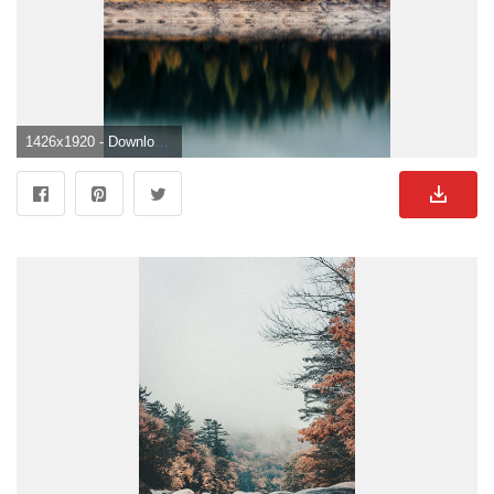
1426x1920 - Downloaden Herbstlicherwald Mit Spiegelung Der Bäume Wallpaper. Wald See Hintergrundbild.