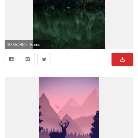
1000x1499 - Forest Wallpaper: Free HD Download [HQ]. Dark green aesthetic, Dark green wallpaper, Green aesthetic. Wald See Hintergrundbild für Handy.