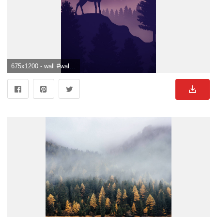
675x1200 - wall #wallpaper #aesthetic #nice #purple #jungle #deer #sunset. Kunst auf leinwand, Kunst tapete, Hintergrundbilder. Wald See Bild.