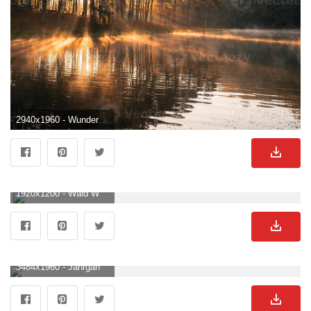
2940x1960 - Wunderschöner Natursee Und Wald Am Morgen 6240373 Stock Photo Bei Vecteezy. Wald See Bild.
1920x1200 - Wald Wallpaper KOSTENLOS. Wald See Hintergrund .
3484x1960 - Jahrgang Hintergrund Von Wald Landschaft Mit See, Pflanzen, Bäume, Vögel. 24076974 Stock Photo Bei Vecteezy. Wald See Hintergrundbild.