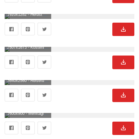
1920x1282 - Herbst Ästhetik Wallpaper KOSTENLOS. Wald See Hintergrund für Desktop.
2507x1673 - Kostenlose foto : Landschaft, Baum, Natur, Wald, draussen, Wildnis, Berg, Wolke, Nebel, Wiese, Morgen, See, Fluss, Tal, Land, Gebirge, wild, Grün, Betrachtung, Wetter, Jahreszeit, Bäume, Wolken, Berge, Atmosphärisches Phänomen, Bergige landforms. Wald See Hintergrundbild.
3840x2560 - Reiseführer Villa Lagarina: 2023 das Beste in Villa Lagarina entdecken. Wald See Bild.
1600x900 - Mehrtägige Kanutouren auf dem Fluss Salatsi. Wald See Bild.