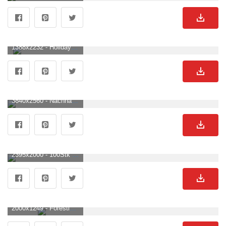
1388x2232 - Holidays at the Forest Lake. Wald See Hintergrund .
3840x2560 - Nachhaltige Klamotten für saubere Meere und sicheren Wassersport. Wald See Hintergrundbild für Computer.
2395x2000 - 100Stk Nationalpark Welt Wandern Abenteuer Wald Drucke. Wald See Hintergrundbild.
2000x1249 - Forestland. Wald See Hintergrundbild für Computer.