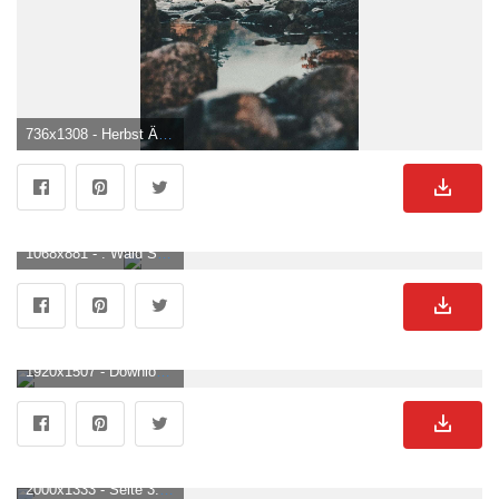
736x1308 - Herbst Ästhetik Wallpaper KOSTENLOS. Wald See Hintergrundbild für Handy.
1068x881 - . Wald See Hintergrund .
1920x1507 - Downloaden Herbstästhetik Horgenberg See Wallpaper. Wald See Bild.
2000x1333 - Seite 3. Wald See Bilder Download auf Freepik. Wald See Hintergrundbild für Computer.