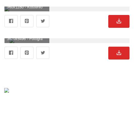
960x1280 - Kostenlose Waldpark Und Grundwasser Bilder. Wald See Hintergrund für Mobilgerät.
3670x5496 - Fotografieren in der Natur. Wald See Bild.