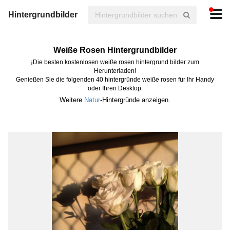
Hintergrundbilder
Weiße Rosen Hintergrundbilder
¡Die besten kostenlosen weiße rosen hintergrund bilder zum
Herunterladen!
Genießen Sie die folgenden 40 hintergründe weiße rosen für Ihr Handy
oder Ihren Desktop.
Weitere
Natur
-Hintergründe anzeigen.