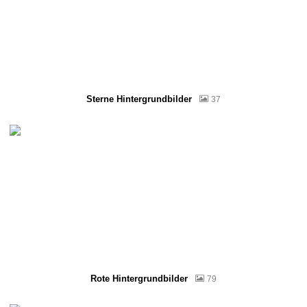
Sterne Hintergrundbilder
37
Rote Hintergrundbilder
79