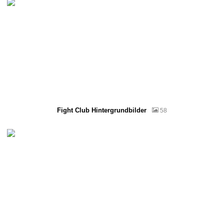
Fight Club Hintergrundbilder
58