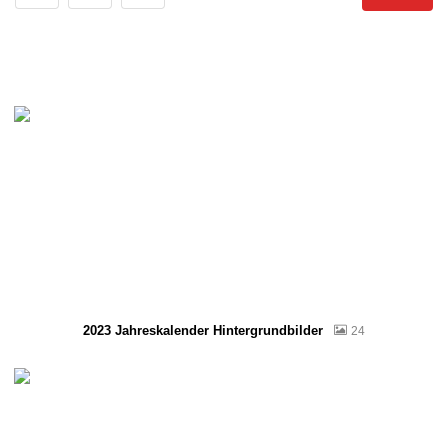
2023 Jahreskalender Hintergrundbilder
24