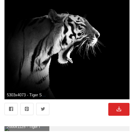
5303x4073 - Tiger Schwarz & Weiß. Schwarz Weiß. Weißer Tiger Bild.
2000x1125 - Tiger Im Dschungel Schwarz Weiß Illustration. Weißer Tiger Hintergrund .