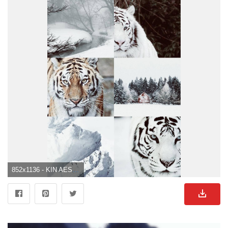
852x1136 - KIN AESTHETICS. Siberian tiger, Aesthetic collage, Animals. Weißer Tiger Hintergrundbild für Handy.