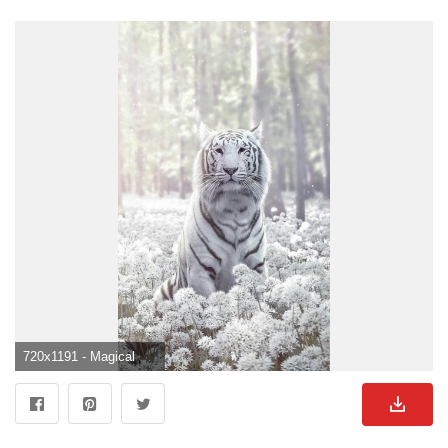
720x1191 - Magical white tiger ✨. Majestic animals, Pretty animals, Albino animals. Weißer Tiger Hintergrund für Mobilgerät.