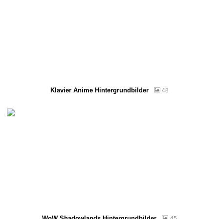
Klavier Anime Hintergrundbilder
48
WoW Shadowlands Hintergrundbilder
45