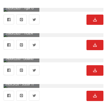
1920x1920 - Tiger Gesicht, Silhouetten Tiger Gesicht SVG, schwarz und Weiß Tiger Vektor 22666029 Vektor Kunst bei Vecteezy. Weißer Tiger Hintergrundbild für Handy.
1080x1920 - TIGER DARK WALLPAPER. Wild animal wallpaper, Animal wallpaper, Tiger artwork. Weißer Tiger Hintergrundbild.
1600x1200 - Downloaden Niedlichestigerbild Mit Entzückender Blumenabbildung. Weißer Tiger Hintergrundbild für Computer.
850x1416 - Süßer Tiger Hintergrund Handy Hintergrundbild. Weißer Tiger Hintergrund .