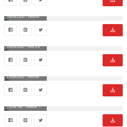
1920x1200 - Weißer Tiger Wallpaper KOSTENLOS. Weißer Tiger Hintergrund .
1000x1000 - Bild Edelstahloptik von wandbild.comßer Tiger mit blauen Augen zwischen Blumen. Weißer Tiger Hintergrund .
1143x2000 - Weißer tiger in einem baum. Weißer Tiger Bild.
1024x768 - Weißer Tiger Wallpaper KOSTENLOS. Weißer Tiger Hintergrund für Desktop.