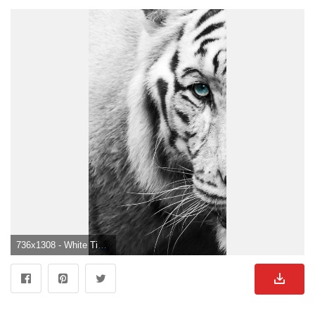
736x1308 - White Tiger. Black and white wallpaper iphone, Tiger wallpaper, White wallpaper for iphone. Weißer Tiger Hintergrundbild für Handy.