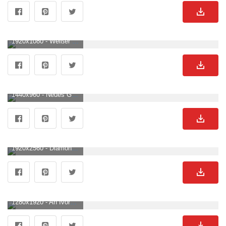
1920x1080 - Weißer Tiger Wallpaper KOSTENLOS. Weißer Tiger HintergrundbildHD 1080p .
1440x960 - Neues Gehege für beschlagnahmte Tigerdame. Weißer Tiger Hintergrundbild für Computer.
1920x2560 - Diamond Painting, Diamond Painting Tiger Set, 5D DIY Diamant Painting Erwachsene Mosaikherstellung für Diamant Painting Tiger Kunst Handwerk für Home Wand Décor 30x40cm : Amazon.de: Küche, Haushalt & Wohnen. Weißer Tiger Hintergrundbild.
1280x1920 - An Ivory and Gold Aesthetic Blog. Weißer Tiger Hintergrundbild für Handy.